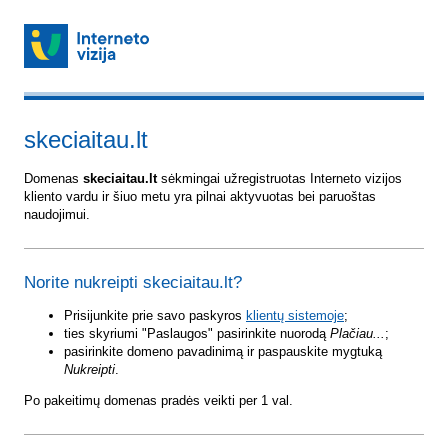
skeciaitau.lt
Domenas
skeciaitau.lt
sėkmingai užregistruotas Interneto vizijos
kliento vardu ir šiuo metu yra pilnai aktyvuotas bei paruoštas
naudojimui.
Norite nukreipti skeciaitau.lt?
Prisijunkite prie savo paskyros
klientų sistemoje
;
ties skyriumi "Paslaugos" pasirinkite nuorodą
Plačiau...
;
pasirinkite domeno pavadinimą ir paspauskite mygtuką
Nukreipti
.
Po pakeitimų domenas pradės veikti per 1 val.