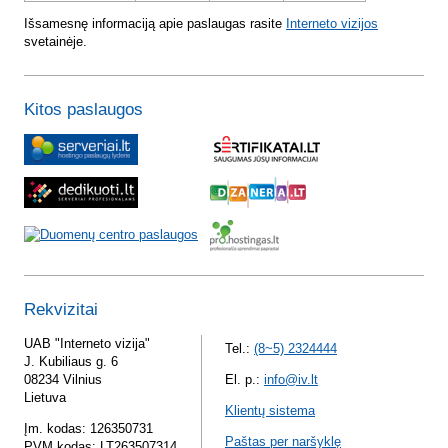
Išsamesnę informaciją apie paslaugas rasite
Interneto vizijos
svetainėje.
Kitos paslaugos
Rekvizitai
UAB "Interneto vizija"
Tel.:
(8~5) 2324444
J. Kubiliaus g. 6
08234 Vilnius
El. p.:
info@iv.lt
Lietuva
Klientų sistema
Įm. kodas: 126350731
Paštas per naršyklę
PVM kodas: LT263507314