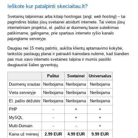
Ieškote kur patalpinti skeciaitau.lt?
Svetainių talpinimas arba kitaip hostingas (angl.
web hosting
) – tai
pagrindinis būdas jūsų svetainei atsidurti internete. Tai vietos jūsų
internetiniam projektui, el. paštui ar duomenų bazei suteikimas
patikimame, galingame, prie spartaus interneto ryšio kanalo
pajungtame serveryje.
Daugiau nei 15 metų patirtis, aukšta klientų aptarnavimo kokybė,
lankstūs paslaugų planai ir patraukli kainodara nulėmė, kad šiandien
pas mus savo interneto svetaines talpina ir mumis pasitiki
daugiausiai šalies gyventojų.
Paštui
Svetainei
Universalus
Duomenų srautas
Neribojama
Neribojama
Neribojama
Vieta serveryje
Neribojama
Neribojama
Neribojama
El. pašto dėžutės
Neribojama
Neribojama
Neribojama
PHP
-
+
+
MySQL
-
+
+
Multi-Domain
-
-
+
Kaina už mėnesį
2.99 EUR
4.99 EUR
9.99 EUR